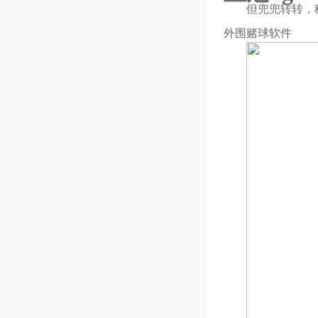
但兜兜转转，
外围赌球软件