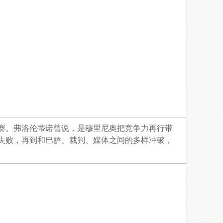
赛。弗洛伦蒂诺曾说，是穆里尼奥把竞争力再行带
失败，再到和巴萨、裁判、媒体之间的多样冲破，