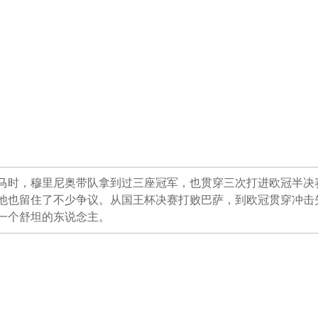
马时，穆里尼奥带队拿到过三座冠军，也贯穿三次打进欧冠半决
他也留住了不少争议。从国王杯决赛打败巴萨，到欧冠贯穿冲击
一个舒坦的东说念主。