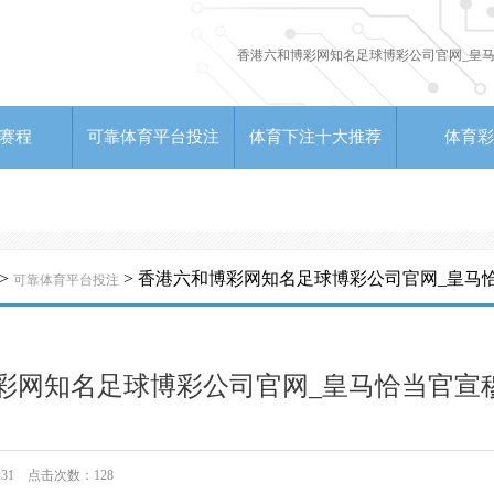
香港六和博彩网知名足球博彩公司官网_皇马
赛程
可靠体育平台投注
体育下注十大推荐
体育彩
博彩
>
> 香港六和博彩网知名足球博彩公司官网_皇马
可靠体育平台投注
彩网知名足球博彩公司官网_皇马恰当官宣穆
05:31 点击次数：128