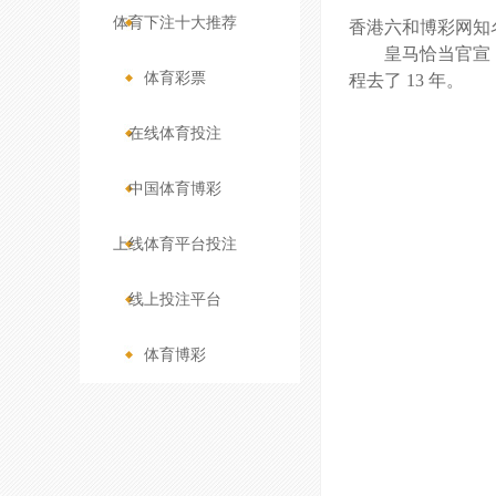
体育下注十大推荐
>
香港六和博彩网知
皇马恰当官宣
体育彩票
>
程去了 13 年。
在线体育投注
>
中国体育博彩
>
上线体育平台投注
>
线上投注平台
>
体育博彩
>