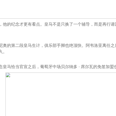
，他的纪念才更有看点。皇马不是只换了一个辅导，而是再行请
尼奥的第二段皇马生计，俱乐部手脚也绝顶快。阿韦洛亚离任之
入。
念皇马恰当官宣之后，葡萄牙中场贝尔纳多 · 席尔瓦的免签加盟