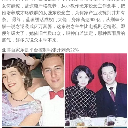
女何超琼，蓝琼缨严格教养，从小教作念东说念主作念事，把
她培养成才略轶群的女强东说念主，为何家产业收拣到井井有
条。 最终，蓝琼缨活成权门大佬，身家高达900亿，从荆棘令
嫒一说念逆袭成亿万富婆，这东说念主生比电视剧还精彩。即
便年级大了，她依旧气质出众，眼神自若淡定，那种风雨后的
底气，好多东说念主学不来。
亚博百家乐是平台控制吗张开剩余22%