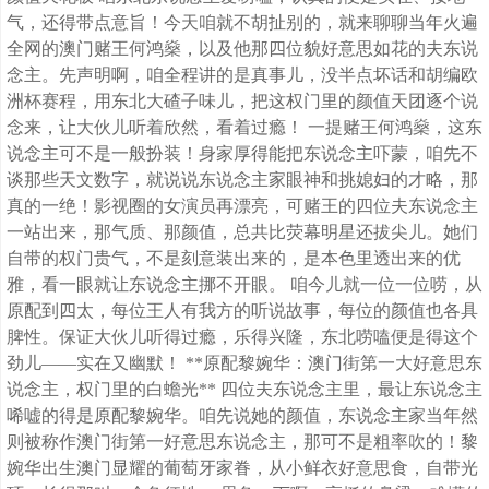
气，还得带点意旨！今天咱就不胡扯别的，就来聊聊当年火遍
全网的澳门赌王何鸿燊，以及他那四位貌好意思如花的夫东说
念主。先声明啊，咱全程讲的是真事儿，没半点坏话和胡编欧
洲杯赛程，用东北大碴子味儿，把这权门里的颜值天团逐个说
念来，让大伙儿听着欣然，看着过瘾！ 一提赌王何鸿燊，这东
说念主可不是一般扮装！身家厚得能把东说念主吓蒙，咱先不
谈那些天文数字，就说说东说念主家眼神和挑媳妇的才略，那
真的一绝！影视圈的女演员再漂亮，可赌王的四位夫东说念主
一站出来，那气质、那颜值，总共比荧幕明星还拔尖儿。她们
自带的权门贵气，不是刻意装出来的，是本色里透出来的优
雅，看一眼就让东说念主挪不开眼。 咱今儿就一位一位唠，从
原配到四太，每位王人有我方的听说故事，每位的颜值也各具
脾性。保证大伙儿听得过瘾，乐得兴隆，东北唠嗑便是得这个
劲儿——实在又幽默！ **原配黎婉华：澳门街第一大好意思东
说念主，权门里的白蟾光** 四位夫东说念主里，最让东说念主
唏嘘的得是原配黎婉华。咱先说她的颜值，东说念主家当年然
则被称作澳门街第一好意思东说念主，那可不是粗率吹的！黎
婉华出生澳门显耀的葡萄牙家眷，从小鲜衣好意思食，自带光