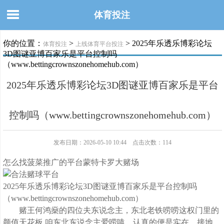
体育投注
你的位置：
>
> 2025年乐透乐博彩论坛
体育投注
上线体育平台投注
3D图谜亚博百家乐是平台控制吗
（www.bettingcrownszonehomehub.com）
2025年乐透乐博彩论坛3D图谜亚博百家乐是平台
控制吗（www.bettingcrownszonehomehub.com）
发布日期：2026-05-10 10:44 点击次数：114
怎么找菠菜推广的平台蒙特卡罗大赌场
2025年乐透乐博彩论坛3D图谜亚博百家乐是平台控制吗
（www.bettingcrownszonehomehub.com）
赌王何鸿燊的四位夫东说念主，东北老铁唠唠这权门里的
颜值天花板 咱东北东说念主爱唠嗑，认真的便是实在、接地