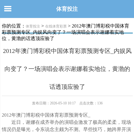
体育投注
你的位置：
>
> 2012年澳门博彩税中国体育
体育投注
在线体育彩票
彩票预测专区_内娱风向变了？一场演唱会表示谢娜着实地
位，黄渤的话透顶应验了
2012年澳门博彩税中国体育彩票预测专区_内娱风
向变了？一场演唱会表示谢娜着实地位，黄渤的
话透顶应验了
发布日期：2026-05-10 10:17 点击次数：136
2012年澳门博彩税中国体育彩票预测专区_
近日，谢娜在成齐举办的演唱会激发了极高的柔柔，现场
情况仍是曝光，令东说念主颇为不测。早些技巧，她跨界开演