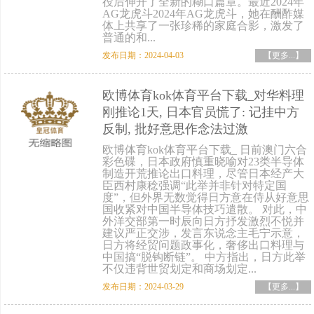
役后伸开了全新的糊口篇章。最近2024年
AG龙虎斗2024年AG龙虎斗，她在酬酢媒
体上共享了一张珍稀的家庭合影，激发了
普通的和...
发布日期：2024-04-03
【更多...】
欧博体育kok体育平台下载_对华料理
刚推论1天, 日本官员慌了: 记挂中方
反制, 批好意思作念法过激
欧博体育kok体育平台下载_ 日前澳门六合
彩色碟，日本政府慎重晓喻对23类半导体
制造开荒推论出口料理，尽管日本经产大
臣西村康稔强调“此举并非针对特定国
度”，但外界无数觉得日方意在侍从好意思
国收紧对中国半导体技巧遣散。 对此，中
外洋交部第一时辰向日方抒发激烈不悦并
建议严正交涉，发言东说念主毛宁示意，
日方将经贸问题政事化，奢侈出口料理与
中国搞“脱钩断链”。 中方指出，日方此举
不仅违背世贸划定和商场划定...
发布日期：2024-03-29
【更多...】