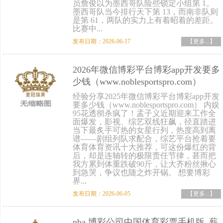
员詹俊以为墨西哥队险些锁定小组第 1。
墨西哥队当今排行天下第 13，而南非队则
是第 61，两队的实力上有着昭着的差距。
比赛中...
发布日期：2026-06-17
【更多...】
2026年微信博彩平台博彩app开发要多
少钱（www.noblesportspro.com）
经验分享2025年微信博彩平台博彩app开发
要多少钱（www.noblesportspro.com） 内娱
95花透彻杀疯了！孟子义近期迎来工作全
面爆发，影视、综艺双线狂飙，径直踏进
当下最炙手可热的女星行列，热度高到离
谱——剧组列队求配合，综艺平台抢着要
体育体育资讯十大推荐，可这份爆红的背
后，却是连轴转的极限责任节律，甚而把
我方累到体重跌破90斤，让大齐粉丝揪心
到急哭，争议也随之炸开锅。 想要博彩
界...
发布日期：2026-06-05
【更多...】
nba 博彩公司中国体育彩票手机版_薪