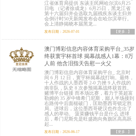
江省体育局提供 东谈主民网哈尔滨6月25
日电 （记者徐成龙）6月25日，黑龙江省
第十六届归并会选取九届残疾东谈主归并
会倒计时50天新闻发布会在哈尔滨举行。
会上清静揭晓本届黑龙...
发布日期：2026-07-01
【更多...】
澳门博彩信息内容体育采购平台_35岁
终获寰宇杯首球 揭幕战感人1幕：8万
人前 他含泪指天告慰一火父
澳门博彩信息内容体育采购平台_ 北京时
间 6 月 12 日，寰宇杯揭幕战打响。最终，
十人作战的人墨西哥 2-0 力挫 9 人作战的
南非队，队史 8 次参预揭幕战终获首胜。
赌博平台链接 而本场比赛，着力于英超富
勒姆的 35 岁中锋希门尼斯，鄙人半场接到
右路传中后面槌破门，匡助墨西哥锁定胜
局。进球后，这位墨西哥硬汉也作念出了
感人的举动。 菠菜赚钱平台是什么 进球
后，希门尼斯先是旺盛跑向角旗区高高跃
起...
发布日期：2026-06-17
【更多...】