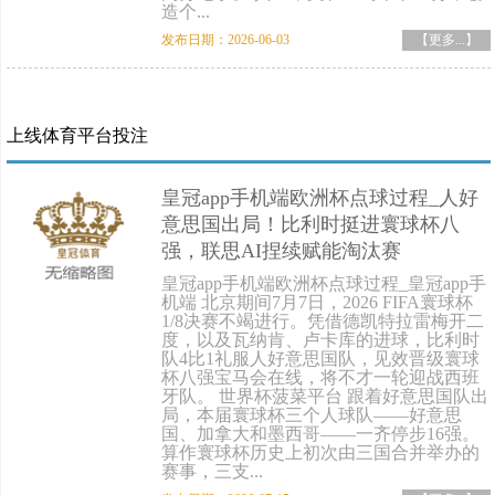
造个...
发布日期：2026-06-03
【更多...】
上线体育平台投注
皇冠app手机端欧洲杯点球过程_人好
意思国出局！比利时挺进寰球杯八
强，联思AI捏续赋能淘汰赛
皇冠app手机端欧洲杯点球过程_皇冠app手
机端 北京期间7月7日，2026 FIFA寰球杯
1/8决赛不竭进行。凭借德凯特拉雷梅开二
度，以及瓦纳肯、卢卡库的进球，比利时
队4比1礼服人好意思国队，见效晋级寰球
杯八强宝马会在线，将不才一轮迎战西班
牙队。 世界杯菠菜平台 跟着好意思国队出
局，本届寰球杯三个人球队——好意思
国、加拿大和墨西哥——一齐停步16强。
算作寰球杯历史上初次由三国合并举办的
赛事，三支...