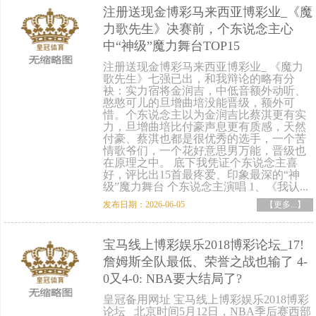
注册送现金博彩马来西亚博彩业_《魔
力歌先生》决赛前，个东说念主心
中“神级”魔力舞台TOP15
注册送现金博彩马来西亚博彩业_ 《魔力
歌先生》七强已出，和我辩论的略有分
袂：实力宿将金润吉，中低音额外动听、
憨憨可儿的旦增曲培没能晋级，额外可
惜。个东说念主以为金润吉比蔡淇更有实
力，旦增曲培比付豪声息更有质感，天然
付豪、蔡淇也都是很优秀的选手，一个苦
情歌爷们，一个花好意思男万能，晋级也
在原理之中。 底下我凭证个东说念主喜
好，评比出15首最疼爱、印象最深的“神
级”魔力舞台 个东说念主演唱 1、《我认...
发布日期：2026-06-05
【更多...】
宝马线上博彩娱乐2018博彩论坛_17!
詹姆斯全队最低、荣誉之战也输了 4-
0又4-0: NBA要大结局了?
皇冠备用网址 宝马线上博彩娱乐2018博彩
论坛_ 北京时间5月12日，NBA季后赛西部