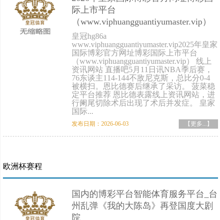
际上市平台
（www.viphuangguantiyumaster.vip）
皇冠hg86a
www.viphuangguantiyumaster.vip2025年皇家
国际博彩官方网址博彩国际上市平台
（www.viphuangguantiyumaster.vip） 线上
资讯网站 直播吧5月11日讯NBA季后赛，
76东谈主114-144不敌尼克斯，总比分0-4
被横扫。恩比德赛后继承了采访。 菠菜稳
定平台推荐 恩比德表露线上资讯网站，进
行阑尾切除术后出现了术后并发症。 皇家
国际...
发布日期：2026-06-03
【更多...】
欧洲杯赛程
国内的博彩平台智能体育服务平台_台
州乱弹《我的大陈岛》再登国度大剧
院