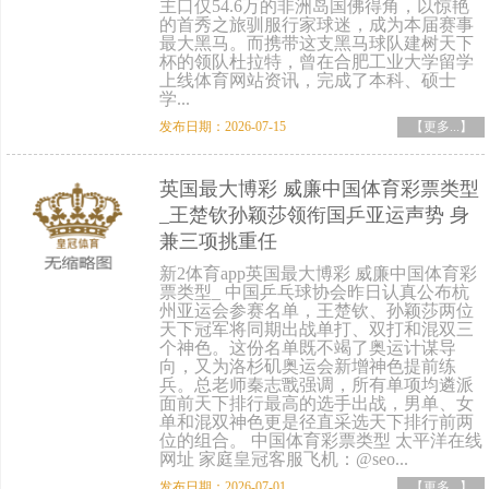
主口仅54.6万的非洲岛国佛得角，以惊艳
的首秀之旅驯服行家球迷，成为本届赛事
最大黑马。而携带这支黑马球队建树天下
杯的领队杜拉特，曾在合肥工业大学留学
上线体育网站资讯，完成了本科、硕士
学...
发布日期：2026-07-15
【更多...】
英国最大博彩 威廉中国体育彩票类型
_王楚钦孙颖莎领衔国乒亚运声势 身
兼三项挑重任
新2体育app英国最大博彩 威廉中国体育彩
票类型_ 中国乒乓球协会昨日认真公布杭
州亚运会参赛名单，王楚钦、孙颖莎两位
天下冠军将同期出战单打、双打和混双三
个神色。这份名单既不竭了奥运计谋导
向，又为洛杉矶奥运会新增神色提前练
兵。总老师秦志戬强调，所有单项均遴派
面前天下排行最高的选手出战，男单、女
单和混双神色更是径直采选天下排行前两
位的组合。 中国体育彩票类型 太平洋在线
网址 家庭皇冠客服飞机：@seo...
发布日期：2026-07-01
【更多...】