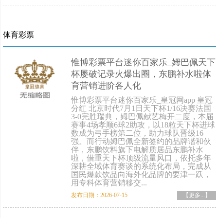
体育彩票
惟博彩票平台迷你百家乐_姆巴佩天下
杯屡破记录火爆出圈，东鹏补水啦体
育营销进阶各人化
惟博彩票平台迷你百家乐_皇冠网app 皇冠
分红 北京时代7月1日天下杯1/16决赛法国
3-0完胜瑞典，姆巴佩献艺梅开二度，本届
赛事4场孝顺6球2助攻，以18粒天下杯进球
数成为弓手榜第二位，助力球队晋级16
强。而行动姆巴佩全新签约的品牌谐和伙
伴，东鹏饮料旗下电解质居品东鹏补水
啦，借重天下杯顶级流量风口，依托多年
深耕全域体育赛谈的系统化布局，完成从
国民爆款饮品向海外化品牌的要津一跃，
用专科体育营销移交...
发布日期：2026-07-15
【更多...】