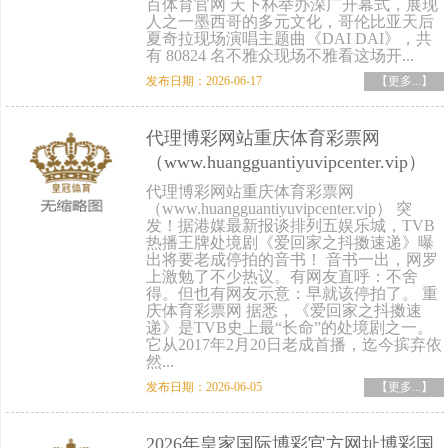
百体育官网 天下杯举办深广开幕式，展现
人之一墨西哥的多元文化，哥伦比亚天后
夏奇拉现场演唱主题曲《DAI DAI》，共
有 80824 名不雅众现场不雅看这场开...
发布日期：2026-06-17
【更多...】
代理博彩网站重庆体育彩票网
（www.huangguantiyuvipcenter.vip）
代理博彩网站重庆体育彩票网
（www.huangguantiyuvipcenter.vip） 突
发！据港媒最新报谈排列五娱乐城，TVB
热播王牌处境剧《爱回家之抖擞速递》曝
出将要老成停拍的音书！ 音书一出，网罗
上激勉了不少热议。有网友直呼：不舍
得。但也有网友示意：早就该停拍了。 重
庆体育彩票网 据悉，《爱回家之抖擞速
递》是TVB史上最“长命”的处境剧之一。
它从2017年2月20日老成首播，迄今摈弃依
然...
发布日期：2026-06-05
【更多...】
2026年皇家国际博彩官方网址博彩国