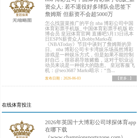
资众人: 若不退役好多球队会思签下
詹姆斯 但薪资不会超5000万
怎么找菠菜推广的平台 nba 博彩公司中国
体育彩票手机版_ 中国体育彩票手机版 欧
博会员 皇冠体育官网 直播吧5月13日讯本
日ESPN薪资众人BobbyMarks在
《NBAToday》节目中谈到了詹姆斯的异
日。 nba 博彩公司卡卡湾娱乐场虽然博彩
游戏是一种娱乐方式，但是如果不能控制
好自己，很容易导致赌瘾，这对于职业运
动员来说是一种很大的隐患。 皇冠客服飞
机：@seo3687 Marks暗示：“当...
发布日期：2026-06-03
【更多...】
在线体育投注
2026年英国十大博彩公司球探体育app
在哪下载
（www.championsportszone.com）