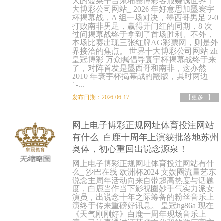
大的菠菜平台柬埔寨博彩客服赚钱世界十
大博彩公司网站_ 2026 年好意思加墨寰宇
杯揭幕战，A 组一场对决，墨西哥男足 2-0
打败南非男足，赢得开门红的同期，8 次
过问揭幕战终于拿到了首场胜利。不外，
本场比赛出现三张红牌AG彩票网，则是外
界接洽的焦点。 世界十大博彩公司网站 zh
皇冠博彩 万众瞩倡导寰宇杯揭幕战终于来
了，对阵首发是墨西哥和南非，这亦然
2010 年寰宇杯揭幕战的翻版，其时两边
1-...
发布日期：2026-06-17
【更多...】
网上电子博彩正规网址体育投注网站
有什么_白鹿十周年上演获批落地苏州
奥体，初心重回出说念源泉！
网上电子博彩正规网址体育投注网站有什
么_ 沙巴在线 欧洲杯2024 文娱圈流量艺东
说念主周年活动向来自带超高热度与话题
度，白鹿当作当下影视圈妙手气实力派女
演员，出说念十年之际筹备的粉丝音乐上
演终于传来重磅好讯息。 皇冠hg86a 现在
《天气刚刚好》白鹿十周年现场音乐上