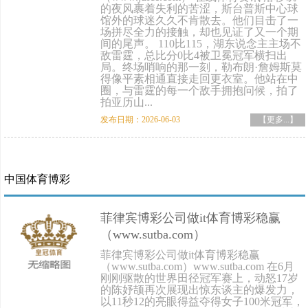
的夜风裹着失利的苦涩，斯台普斯中心球
馆外的球迷久久不肯散去。他们目击了一
场拼尽全力的接触，却也见证了又一个期
间的尾声。 110比115，湖东说念主主场不
敌雷霆，总比分0比4被卫冕冠军横扫出
局。终场哨响的那一刻，勒布朗·詹姆斯莫
得像平素相通直接走回更衣室。他站在中
圈，与雷霆的每一个敌手拥抱问候，拍了
拍亚历山...
发布日期：2026-06-03
【更多...】
中国体育博彩
菲律宾博彩公司做it体育博彩稳赢
（www.sutba.com）
菲律宾博彩公司做it体育博彩稳赢
（www.sutba.com）www.sutba.com 在6月
刚刚驱散的世界田径冠军赛上，动怒17岁
的陈妤颉再次展现出惊东谈主的爆发力，
以11秒12的亮眼得益夺得女子100米冠军，