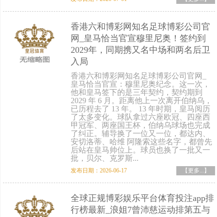
香港六和博彩网知名足球博彩公司官
网_皇马恰当官宣穆里尼奥！签约到
2029年，同期携又名中场和两名后卫
入局
香港六和博彩网知名足球博彩公司官网_
皇马恰当官宣：穆里尼奥纪念。这一次，
他和皇马签下的是三年契约，契约期到
2029 年 6 月。距离他上一次离开伯纳乌，
已历程去了 13 年。 13 年时期，皇马阅历
了太多变化。球队拿过六座欧冠、四座西
甲冠军、两座国王杯，伯纳乌球场也完成
了纠正。辅导换了一位又一位，都达内、
安切洛蒂、哈维 阿隆索这些名字，都曾先
后站在皇马帅位上。球员也换了一批又一
批，贝尔、克罗斯...
发布日期：2026-06-17
【更多...】
全球正规博彩娱乐平台体育投注app排
行榜最新_浪姐7曾沛慈运动排第五与