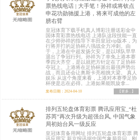
票热线电话 | 大手笔！孙祥或将钦点
申花功勋驰援上港，将来可成他的左
膀右臂
皇冠体育下载手机真人博彩注册送彩金中
国体育彩票热线电话 上港队这段技能一直
在少帅孙祥的指导下丰田皇冠vip版本，为
行将开打的足协杯八强战全力冲刺。由
于，上港在中超发扬欠安，是以球队早早
退出了争冠行列。孙祥为了幸免上港本赛
季四大齐空，是以就把方针定在了足协杯
夺冠上。上港将在足协杯派出最强声势出
战，而且还会让奥斯卡亮相挑大梁。 真人
娱乐 从这个角度来看，上港对本赛季足协
杯便是志在必得。上港如果能凯旋拿...
发布日期：2024-04-10
【更多...】
排列五轮盘体育彩票 腾讯应用宝_“杜
苏芮”再次升级为超强台风, 中国气象
局初始台风一级反应
皇冠体育备用网址 排列五轮盘体育彩票 腾
讯应用宝 新京报讯据中国气象局音问，刚