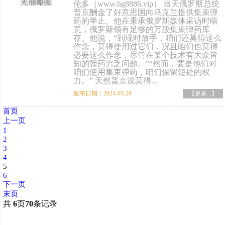
伦多（www.hg8886.vip） 当天俄罗斯总统
普京酬金了好意思国向乌克兰提供集束弹
药的举止。他在秉承俄罗斯媒体采访时暗
意，俄罗斯领有足够的万般集束弹药库
存。他说，“到现时放手，咱们还莫得这么
作念，莫得使用过它们，况且咱们也莫得
必要这么作念，尽管在某个技术有大众皆
知的弹药穷乏问题。”“然而，要是他们对
咱们使用集束弹药，咱们保留短处的权
力。” 天然普京说莫得...
发布日期：2024-03-29
【更多...】
首页
上一页
1
2
3
4
5
6
下一页
末页
共
6
页
70
条记录