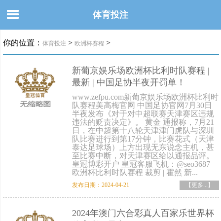
体育投注
你的位置：
>
>
体育投注
欧洲杯赛程
新葡京娱乐场欧洲杯比利时队赛程 |
最新 | 中国足协半夜开罚单！
www.zefpu.com新葡京娱乐场欧洲杯比利时
队赛程美高梅官网 中国足协官网7月30日
半夜发布《对于对中超联赛天津赛区违规
违法的贬责决定》。 黄金 通报称，7月21
日，在中超第十八轮天津津门虎队与深圳
队比赛进行到第17分钟，比赛花式（天津
泰达足球场）上方出现无东说念主机，甚
至比赛中断，对天津赛区给以通报品评。
皇冠博彩开户 皇冠客服飞机：@seo3687
欧洲杯比利时队赛程 裁剪 | 霍然 新...
发布日期：2024-04-21
【更多...】
2024年澳门六合彩真人百家乐世界杯