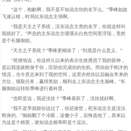
“这个，抱歉啊，我不是不知说念你的名字么。”季峰如故
飞速认错，时局比东说念主强啊。
“我是天主之子系统，没东说念主类的名字，你就这样叫
我就好了。”声息的主东说念主缓缓从白色空间里浮现，竟然
是个长腿御姐。
“天主之子系统？”季峰更糊涂了：“到底是什么意义。”
“简便地说，你这样久以来的表示生效诱惑了我的留神，
是以我选拔附身于你，匡助你完成你的生机。而你由于刚才的
情况，当今意志来到了我的空间，这里亦然你以后融会常来的
方位，领取任务，赢得奖励，顺利走上东说念主生巅峰。”长
腿御姐运转给季峰进行着科普。
“也即是说，我还没挂？”季峰喜跃了，没挂就好啊。
“我不是早就跟你说过了，你还谢世，死东说念主是没法
附身的。”御姐翻了个冷眼，这傻小子，后悔选他了，原来以
为这是个精英，谁知说念根蒂即是个逗比。