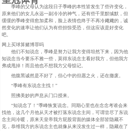
季峰的父母认为这段日子季峰的本性皆发生了些许变化，
原来他们的女儿永远一副冷冷的神气，还有些千里默缄默，但
缓缓的季峰变得愈加柔和，脸上表情也终于不再冷飕飕的，诚
然变化的速率让他们认为有些担惊受恐，但这应该是好变化
吧。
网上买球算赌博罪吗
他们不知说念，季峰是努力让我方变得坦然下来，因为他
知说念当今要乐不雅一些，莫得东说念主看好我方，但他我方
弗成甩掉！而且他也不想我方父母惦记。
他腹黑诚然是不好了，但心中的但愿之火，还在撤废。
“季峰有东说念主找！”
照拂美妙的声息从门口授来。
“知说念了！”季峰恢复说念。同期心里也在念念考谁会来
找他，这几个月他从天才被打落东说念主间，可谓尝尽了东说
念主间冷暖，原来天皇帝我方屁股背面的媒体全部皆隐藏不
见，恭维我方的东说念主也就像从来没发生过一样，隐藏在了