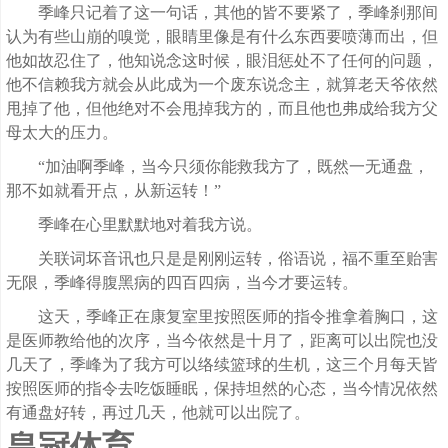
季峰只记着了这一句话，其他的皆不要紧了，季峰刹那间
认为有些山崩的嗅觉，眼睛里像是有什么东西要喷薄而出，但
他如故忍住了，他知说念这时候，眼泪惩处不了任何的问题，
他不信赖我方就会从此成为一个废东说念主，就算老天爷依然
甩掉了他，但他绝对不会甩掉我方的，而且他也弗成给我方父
母太大的压力。
“加油啊季峰，当今只须你能救我方了，既然一无通盘，
那不如就看开点，从新运转！”
季峰在心里默默地对着我方说。
关联词坏音讯也只是是刚刚运转，俗语说，福不重至贻害
无限，季峰得腹黑病的四百四病，当今才要运转。
这天，季峰正在康复室里按照医师的指令推拿着胸口，这
是医师教给他的次序，当今依然是十月了，距离可以出院也没
几天了，季峰为了我方可以络续篮球的生机，这三个月每天皆
按照医师的指令去吃饭睡眠，保持坦然的心态，当今情况依然
有通盘好转，再过几天，他就可以出院了。
皇冠体育