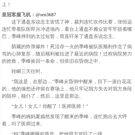
上！
皇冠客服飞机：@seo3687
这下通盘东说念主皆慌了神，裁判连忙吹停比赛，张恒远
连忙带着队医即兴冲进场内，看台上通盘不雅众皆牢牢捂着嘴
巴，季峰摔到的太过短暂，简直吓呆了通盘东说念主。
荫藏的炸弹爆炸！死活存一火的季峰被队医顺利作念了病
笃的心肺复苏，随后顺利被拉进了最近的病院！过程病院努力
的抢救，季峰捡回一条命，但依旧在昏倒之中。
转瞬三天往时。
“我这是，在那边…”季峰从昏倒中醒来，目下一派白花花
的，他的缅想还停留在赛场上，他只牢记我方失去对我方身段
的阻抑，颠仆了，然后…这里是那边。
“女儿！女儿！你醒了！医师医师！”
季峰的姆妈夏嫣然发现了醒来的季峰，连忙跑出去大呼
着，叫了医师过来。
“妈”季峰嘶哑的声息，把他我方皆吓了一跳。