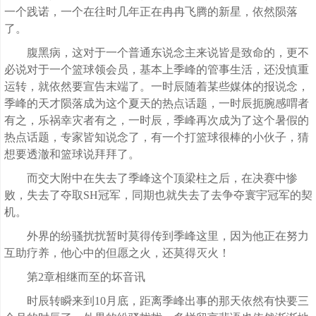
一个践诺，一个在往时几年正在冉冉飞腾的新星，依然陨落
了。
腹黑病，这对于一个普通东说念主来说皆是致命的，更不
必说对于一个篮球领会员，基本上季峰的管事生活，还没慎重
运转，就依然要宣告末端了。一时辰随着某些媒体的报说念，
季峰的天才陨落成为这个夏天的热点话题，一时辰扼腕感喟者
有之，乐祸幸灾者有之，一时辰，季峰再次成为了这个暑假的
热点话题，专家皆知说念了，有一个打篮球很棒的小伙子，猜
想要透澈和篮球说拜拜了。
而交大附中在失去了季峰这个顶梁柱之后，在决赛中惨
败，失去了夺取SH冠军，同期也就失去了去争夺寰宇冠军的契
机。
外界的纷骚扰扰暂时莫得传到季峰这里，因为他正在努力
互助疗养，他心中的但愿之火，还莫得灭火！
第2章相继而至的坏音讯
时辰转瞬来到10月底，距离季峰出事的那天依然有快要三