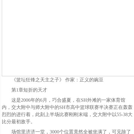
《篮坛狂锋之天主之子》 作家：正义的豌豆
第1章短折的天才
这是2006年的6月，巧合盛夏，在SH外滩的一家体育馆
内，交大附中与师大附中的SH市高中篮球联赛半决赛正在轰轰
烈烈的进行着，此刻上半场比赛刚刚末端，交大附中以55-38大
比分最初敌手。
场馆里济济一堂，3000个位置竟然全被坐满了，可见除了