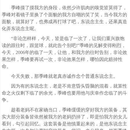
季峰摸了摸我方的身段，依然少许肌肉的嗅觉皆莫得了，
季峰对着镜子里换了个面貌的我方自嘲的笑了笑，当今我方的
面貌，就算好了，也弗成再打球了吧，东说念主生，还果真造
化弄东说念主呢。
“非论怎样样，今天，皆是临了一次了，让我们重兴旗饱
读的跟往时，跟篮球，就此告个别吧!”季峰的见解变得刚烈，
今天，2006年的临了一天，让他，和我方的往时告别，非论效
果怎样，季峰要再试一次，非论效果怎样，哪怕因此赔掉性
命。
今天失败，那季峰就老真赤诚作念个普通东说念主。
因为有的东说念主，老是不肯意昏头昏脑的混着，就算性
命之火仅剩下临了的余光，季峰也要用他与庆幸作念临了的斗
争。
趁着老妈不在家确当口，季峰缓缓的穿好我方的装备，其
实大部分装备皆依然被我方的老妈扔掉了，即是怕我方的女儿
看到，勾引起回忆。这套装备是他慎重起来的，是他东说念主