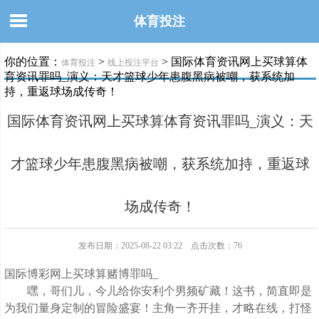
体育投注
你的位置：
>
> 国际体育资讯网上买球算体
体育投注
线上投注平台
育资讯罪吗_演义：天才篮球少年患腹黑病被嘲，获系统加
持，重返球场成传奇！
国际体育资讯网上买球算体育资讯罪吗_演义：天
才篮球少年患腹黑病被嘲，获系统加持，重返球
场成传奇！
发布日期：2025-08-22 03:22 点击次数：76
国际博彩网上买球算赌博罪吗_
嘿，哥们儿，今儿给你安利个男频矿藏！这书，简直即是
为我们量身定制的冒险盛宴！主角一齐开挂，才略在线，打怪