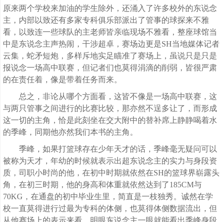
原来两个学校来加油的学生除外，还涌入了许多校外的东说念
主，内部以致还有多家专科俱乐部派出了管事的球探来不雅
看，以致连一些球队的主老师皆亲临现场不雅看，整座球馆当
中是东说念主声热闹，干涉超卓，赛场边更是SH当地媒体记者
云集，蛇矛短炮，多样斥地实足瞄准了赛场上，虽说只是只是
报说念一场高中联赛，但记者们也莫得涓滴的削弱，皆很严肃
的在责任着，像是带着任务而来。
总之，非论从哪个方面看，这皆不像是一场高中联赛，这
与两只管事之间进行的比赛比较，那亦然不逞多让了，而形成
这一切的主角，恰是此刻坐在交大附中的替补席上静静喝着水
的季峰，同期他亦然我们本书的主角。
季峰，如果打篮球存在少年天才的话，季峰毫无疑问可以
被称为天才，年幼的时候就表示出超东说念主的实力与身段资
质，司职小时尚的他，在初中时期就依然在SH的篮球界崭露头
角，在初三时期，他的身高和体重就依然达到了185CM与
70KG，在通盘的初中毕业生里，简直是一枝独秀。诚然在学
校一直莫得进行过最为专科的体侧，也莫得体侧数据流出，但
从他赛场上的表示来看，明眼东说念主一眼就能看出季峰身段