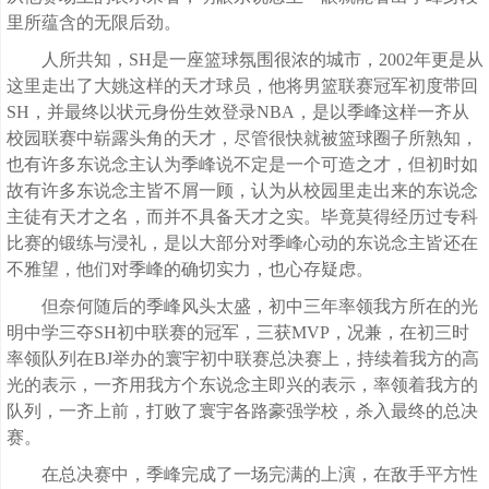
里所蕴含的无限后劲。
人所共知，SH是一座篮球氛围很浓的城市，2002年更是从
这里走出了大姚这样的天才球员，他将男篮联赛冠军初度带回
SH，并最终以状元身份生效登录NBA，是以季峰这样一齐从
校园联赛中崭露头角的天才，尽管很快就被篮球圈子所熟知，
也有许多东说念主认为季峰说不定是一个可造之才，但初时如
故有许多东说念主皆不屑一顾，认为从校园里走出来的东说念
主徒有天才之名，而并不具备天才之实。毕竟莫得经历过专科
比赛的锻练与浸礼，是以大部分对季峰心动的东说念主皆还在
不雅望，他们对季峰的确切实力，也心存疑虑。
但奈何随后的季峰风头太盛，初中三年率领我方所在的光
明中学三夺SH初中联赛的冠军，三获MVP，况兼，在初三时
率领队列在BJ举办的寰宇初中联赛总决赛上，持续着我方的高
光的表示，一齐用我方个东说念主即兴的表示，率领着我方的
队列，一齐上前，打败了寰宇各路豪强学校，杀入最终的总决
赛。
在总决赛中，季峰完成了一场完满的上演，在敌手平方性