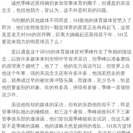
诚然季峰还莫得确切参加管事体育的圈子，但通盘的东说
念主，包括他我方，皆认为，这不外是时辰的问题。
与吃醋的其他媒体不同而是，SH腹地的体育媒体皆堕入了
即兴，他们依然嗅觉到一颗篮球界的星星正在冉冉起飞，这简
直是老天对SH的崇拜啊，距离大姚崛起还莫得若干年，SH又
要迎来我方的明星球员了么！
是以通盘这个词SH的体育媒体皆对季峰作念了争相的报说
念，以致许多媒体来到光明中学肯求采访，但季峰以准备磨练
的原理逐个趟绝了，他了了，他的实力虽说可以，但世界上在
他这个年事，强的东说念主还有许多许多，他淌若想走的更
远，就弗成过早的被吹捧冲昏头脑，而媒体，至少当今，恰是
他想要鉴别的对象。吹的有多高，摔得有多惨，季峰一直领悟
这少许。
虽说他拒却的媒体的采访，但有的东西他拒却不了，即是
管事球队抛出的橄榄枝。初三这个暑假，季峰就收到不下三家
管事俱乐部的邀请函，他们皆但愿季峰能前去试训，但这几家
皆不是季峰的谋略，他的谋略天然是姚明的母队，SH东方篮球