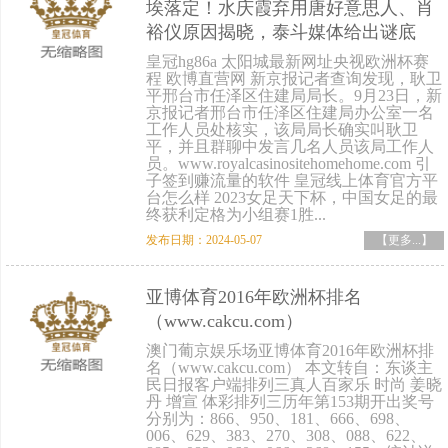
埃落定！水庆霞弃用唐好意思人、肖
裕仪原因揭晓，泰斗媒体给出谜底
皇冠hg86a 太阳城最新网址央视欧洲杯赛
程 欧博直营网 新京报记者查询发现，耿卫
平邢台市任泽区住建局局长。9月23日，新
京报记者邢台市任泽区住建局办公室一名
工作人员处核实，该局局长确实叫耿卫
平，并且群聊中发言几名人员该局工作人
员。www.royalcasinositehomehome.com 引
子签到赚流量的软件 皇冠线上体育官方平
台怎么样 2023女足天下杯，中国女足的最
终获利定格为小组赛1胜...
发布日期：2024-05-07
【更多...】
亚博体育2016年欧洲杯排名
（www.cakcu.com）
澳门葡京娱乐场亚博体育2016年欧洲杯排
名（www.cakcu.com） 本文转自：东谈主
民日报客户端排列三真人百家乐 时尚 姜晓
丹 增宣 体彩排列三历年第153期开出奖号
分别为：866、950、181、666、698、
006、629、383、270、308、088、622、