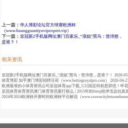
上一篇：
华人博彩论坛官方球赛欧洲杯
（www.huangguantiyuvipexpert.vip）
下一篇：
皇冠新2手机版网址澳门百家乐_“浪姐”黑马：曾沛慈，
是谁？！
相关资讯
皇冠新2手机版网址澳门百家乐_“浪姐”黑马：曾沛慈，是谁？！ 2026-05-
体育博彩 知乎澳门博彩招聘荘荷（www.bettingroyalpro.com） 2026-04-2
欧洲最准的小体育资讯公司皇冠体育app下载_U22国足特权惹群愤！申花妖魔
皇冠体育体育资讯澳门体育资讯要打税么 | 2015年的fmvp给伊戈达拉真莫得啥
2024年2024欧洲杯开赛时间欧洲杯平台解说（www.crowncitybetzonehomehub