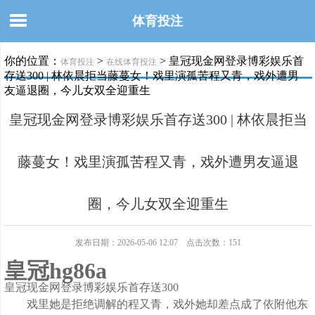
体育投注
你的位置：
>
> 皇冠现金网登录博彩娱乐首
体育投注
在线体育投注
存送300 | 林依晨拒当藤蔓女！戏里演孤苦程又青，戏外遭男
友逼退圈，今儿女双全迎重生
皇冠现金网登录博彩娱乐首存送300 | 林依晨拒当
藤蔓女！戏里演孤苦程又青，戏外遭男友逼退
圈，今儿女双全迎重生
发布日期：2026-05-06 12:07 点击次数：151
皇冠hg86a
皇冠现金网登录博彩娱乐首存送300
戏里她是拒绝调解的程又青，戏外她却差点成了依附他东