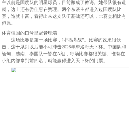
主以前是国度队的明星球员，目前酿成了教诲。她带队很有造
就，边上还有娄佳惠在赞理。两个东谈主都进入过国度队比
赛，造就丰富，看得出来这支队伍基础还可以，比赛会相比有
但愿。
体育强国的口号
皇冠管理端
这场比赛是第一场比赛，叫“揭幕战”。比赛的效果很伏
击，这干系到以后能不可冲击2026年摩洛哥天下杯。中国队和
缅甸、越南、泰国队一皆在A组，每场比赛都很关键。惟有在
小组内部拿到前四名，就能赢得进入天下杯的门票。