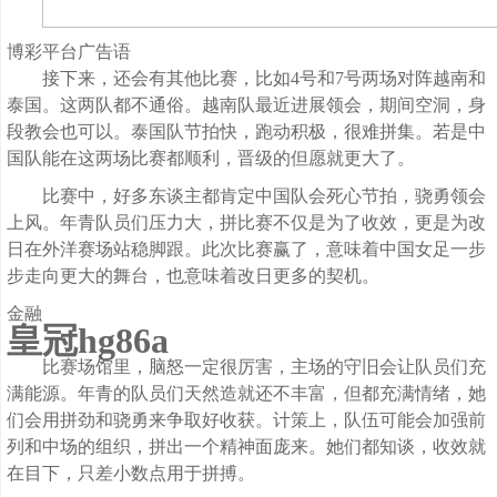
博彩平台广告语
接下来，还会有其他比赛，比如4号和7号两场对阵越南和
泰国。这两队都不通俗。越南队最近进展领会，期间空洞，身
段教会也可以。泰国队节拍快，跑动积极，很难拼集。若是中
国队能在这两场比赛都顺利，晋级的但愿就更大了。
比赛中，好多东谈主都肯定中国队会死心节拍，骁勇领会
上风。年青队员们压力大，拼比赛不仅是为了收效，更是为改
日在外洋赛场站稳脚跟。此次比赛赢了，意味着中国女足一步
步走向更大的舞台，也意味着改日更多的契机。
金融
皇冠hg86a
比赛场馆里，脑怒一定很厉害，主场的守旧会让队员们充
满能源。年青的队员们天然造就还不丰富，但都充满情绪，她
们会用拼劲和骁勇来争取好收获。计策上，队伍可能会加强前
列和中场的组织，拼出一个精神面庞来。她们都知谈，收效就
在目下，只差小数点用于拼搏。