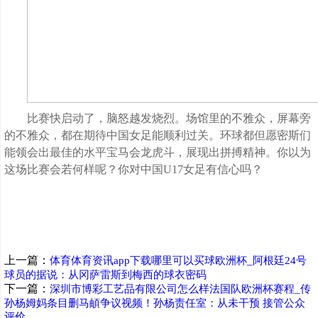
比赛快启动了，脑怒越发烧烈。场馆里的不雅众，屏幕旁
的不雅众，都在期待中国女足能顺利过关。环球都但愿密斯们
能领会出最佳的水平宝马会龙虎斗，展现出拼搏精神。你以为
这场比赛会若何样呢？你对中国U17女足有信心吗？
上一篇：
体育体育资讯app下载哪里可以买球欧洲杯_阿根廷24号
球员的据说：从冈萨雷斯到梅西的球衣密码
下一篇：
深圳市博彩工艺品有限公司怎么样法国队欧洲杯赛程_传
孙杨姆妈条目删马頔争议视频！孙杨责任室：从未干预 接管公众
评价