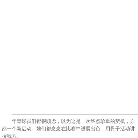
年青球员们都很顾虑，以为这是一次终点珍重的契机，亦
然一个新启动。她们都念念在比赛中进展出色，用骨子活动讲
授我方。