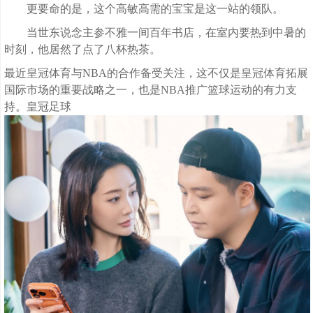
更要命的是，这个高敏高需的宝宝是这一站的领队。
当世东说念主参不雅一间百年书店，在室内要热到中暑的
时刻，他居然了点了八杯热茶。
最近皇冠体育与NBA的合作备受关注，这不仅是皇冠体育拓展
国际市场的重要战略之一，也是NBA推广篮球运动的有力支
持。皇冠足球