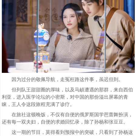
因为过分的敬佩导航，走冤枉路这件事，虽迟但到。
但列队王甜甜圈的厚味，以及马頔遭遇的那群，来自西伯
利亚，进入医学论坛的小密斯，对中国的那份溢出屏幕的青
睐，王人令这段旅程充满了诊疗。
在旅社这顿晚饭，不仅有自便的俄罗斯国学芭蕾舞扮演，
还有每一双夫妇，自便的求婚回忆录，除了孙杨和张豆豆。
这一期的节目，莫得看到预报中的突破，只看到了孙杨这