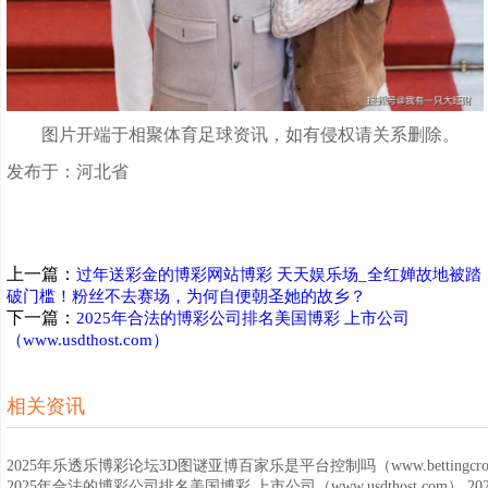
图片开端于相聚体育足球资讯，如有侵权请关系删除。
发布于：河北省
上一篇：
过年送彩金的博彩网站博彩 天天娱乐场_全红婵故地被踏
破门槛！粉丝不去赛场，为何自便朝圣她的故乡？
下一篇：
2025年合法的博彩公司排名美国博彩 上市公司
（www.usdthost.com）
相关资讯
2025年乐透乐博彩论坛3D图谜亚博百家乐是平台控制吗（www.bettingcrownszon
2025年合法的博彩公司排名美国博彩 上市公司（www.usdthost.com） 2026-